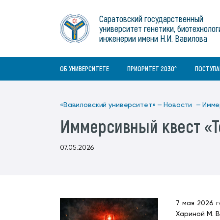
Институты
связям с общественностью
информационного центра
Геральдическая символика
Конференции Вавиловского
Саратовский государственный
Военный учебный центр
Отдел по социальной работе
Нормативные и справочно-
About Saratov
университет генетики, биотехнолог
Информационный блок
университета
Среднее профессиональное
информационные документы
Материально-технические условия
Объединенный совет обучающихся
инженерии имени Н.И. Вавилова
образование
About University
История университета
Научно-технический совет
для ОВЗ и инвалидов
Бакалавриат/специалитет
Contacts
ОБ УНИВЕРСИТЕТЕ
ПРИОРИТЕТ 2030^
ПОСТУП
«Вавиловский университет» —
Новости —
Имме
Иммерсивный квест «Т
07.05.2026
7 мая 2026 
Хариной М. В