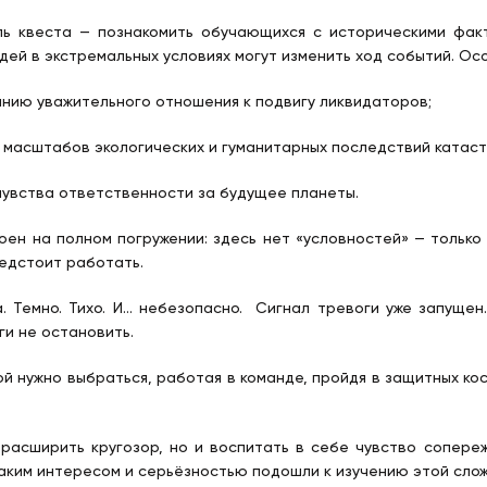
ь квеста — познакомить обучающихся с историческими факта
дей в экстремальных условиях могут изменить ход событий. Ос
нию уважительного отношения к подвигу ликвидаторов;
 масштабов экологических и гуманитарных последствий катас
чувства ответственности за будущее планеты.
оен на полном погружении: здесь нет «условностей» — только
едстоит работать.
. Темно. Тихо. И… небезопасно. Сигнал тревоги уже запущен
ги не остановить.
рой нужно выбраться, работая в команде, пройдя в защитных 
расширить кругозор, но и воспитать в себе чувство сопереж
аким интересом и серьёзностью подошли к изучению этой слож