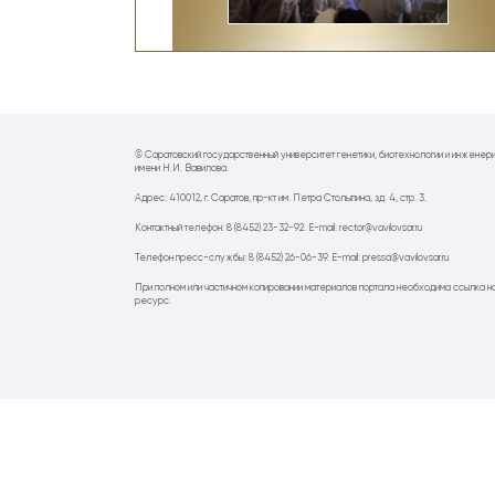
© Саратовский государственный университет генетики, биотехнологии и инженер
имени Н.И. Вавилова.
Адрес: 410012, г. Саратов, пр-кт им. Петра Столыпина, зд. 4, стр. 3.
Контактный телефон: 8 (8452) 23-32-92. E-mail: rector@vavilovsar.ru
Телефон пресс-службы: 8 (8452) 26-06-39. E-mail: pressa@vavilovsar.ru
При полном или частичном копировании материалов портала необходима ссылка н
ресурс.