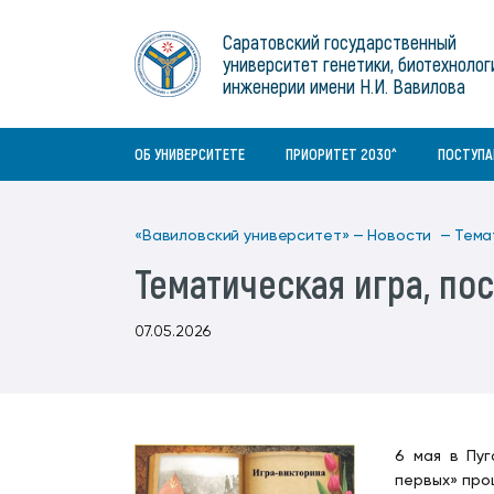
Институты
связям с общественностью
информационного центра
Геральдическая символика
Конференции Вавиловского
Саратовский государственный
Военный учебный центр
Отдел по социальной работе
Нормативные и справочно-
About Saratov
университет генетики, биотехнолог
Информационный блок
университета
Среднее профессиональное
информационные документы
Материально-технические условия
Объединенный совет обучающихся
инженерии имени Н.И. Вавилова
образование
About University
История университета
Научно-технический совет
для ОВЗ и инвалидов
Бакалавриат/специалитет
Contacts
ОБ УНИВЕРСИТЕТЕ
ПРИОРИТЕТ 2030^
ПОСТУП
«Вавиловский университет» —
Новости —
Тема
Тематическая игра, п
07.05.2026
6 мая в Пу
первых» про