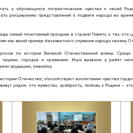
итать у обучающихся патриотические чувства к своей Род
ать расширению представлений о подвиге народа во время 
 самый почитаемый праздник в стране! Память о тех, кто ц
ям как яркий пример беззаветного служения народа своему О
просов по истории Великой Отечественной войны. Среди 
, оружии, городах и сражениях. Игра вызвала у ребят неп
или эрудицию, смекалку.
тории Отечества, способствуют воспитанию чувства гордости
живут рядом, что мужество, храбрость, любовь к Родине – эт