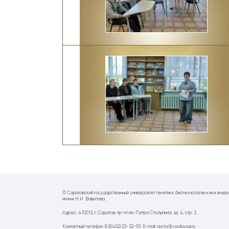
© Саратовский государственный университет генетики, биотехнологии и инженер
имени Н.И. Вавилова.
Адрес: 410012, г. Саратов, пр-кт им. Петра Столыпина, зд. 4, стр. 3.
Контактный телефон: 8 (8452) 23-32-92. E-mail: rector@vavilovsar.ru