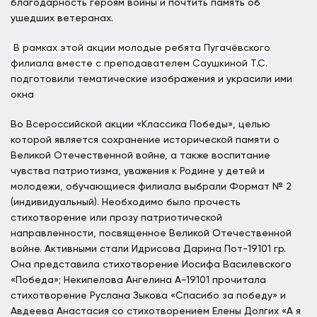
благодарность героям войны и почтить память об
ушедших ветеранах.
В рамках этой акции молодые ребята Пугачёвского
филиала вместе с преподавателем Саушкиной Т.С.
подготовили тематические изображения и украсили ими
окна
Во Всероссийской акции «Классика Победы», целью
которой является сохранение исторической памяти о
Великой Отечественной войне, а также воспитание
чувства патриотизма, уважения к Родине у детей и
молодежи, обучающиеся филиала выбрали Формат № 2
(индивидуальный). Необходимо было прочесть
стихотворение или прозу патриотической
направленности, посвященное Великой Отечественной
войне. Активными стали Идрисова Дарина Пот-19101 гр.
Она представила стихотворение Иосифа Василевского
«Победа»; Некипелова Ангелина А-19101 прочитала
стихотворение Руслана Зыкова «Спасибо за победу» и
Авдеева Анастасия со стихотворением Елены Долгих «А я