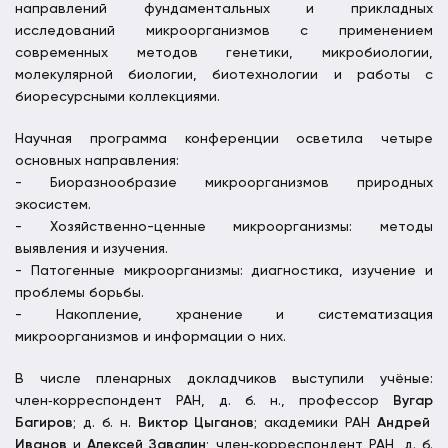
направлений фундаментальных и прикладных
исследований микроорганизмов с применением
современных методов генетики, микробиологии,
молекулярной биологии, биотехнологии и работы с
биоресурсными коллекциями.
Научная программа конференции осветила четыре
основных направления:
- Биоразнообразие микроорганизмов природных
экосистем.
- Хозяйственно-ценные микроорганизмы: методы
выявления и изучения.
- Патогенные микроорганизмы: диагностика, изучение и
проблемы борьбы.
- Накопление, хранение и систематизация
микроорганизмов и информации о них.
В числе пленарных докладчиков выступили учёные:
член‑корреспондент РАН, д. б. н., профессор
Вугар
Багиров
; д. б. н.
Виктор Цыганов
; академики РАН
Андрей
Иванов
и
Алексей Завалин
; член‑корреспондент РАН, д. б.