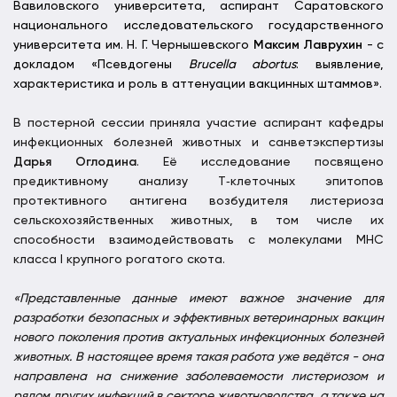
Вавиловского университета, аспирант Саратовского
национального исследовательского государственного
университета им. Н. Г. Чернышевского
Максим Лаврухин
- с
докладом «Псевдогены
Brucella abortus
: выявление,
характеристика и роль в аттенуации вакцинных штаммов».
В постерной сессии приняла участие аспирант кафедры
инфекционных болезней животных и санветэкспертизы
Дарья Оглодина
. Её исследование посвящено
предиктивному анализу Т‑клеточных эпитопов
протективного антигена возбудителя листериоза
сельскохозяйственных животных, в том числе их
способности взаимодействовать с молекулами МНС
класса I крупного рогатого скота.
«Представленные данные имеют важное значение для
разработки безопасных и эффективных ветеринарных вакцин
нового поколения против актуальных инфекционных болезней
животных. В настоящее время такая работа уже ведётся - она
направлена на снижение заболеваемости листериозом и
рядом других инфекций в секторе животноводства, а также на