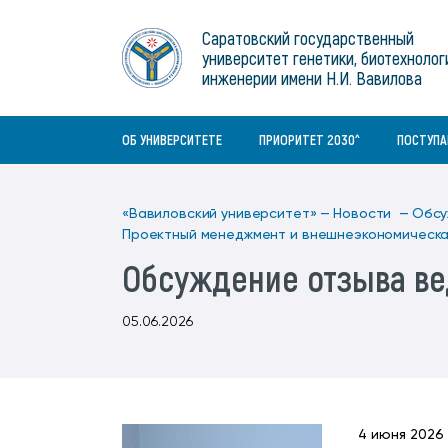
Институты
связям с общественностью
информационного центра
Геральдическая символика
Конференции Вавиловского
Саратовский государственный
Военный учебный центр
Отдел по социальной работе
Нормативные и справочно-
About Saratov
университет генетики, биотехнолог
Информационный блок
университета
Среднее профессиональное
информационные документы
Материально-технические условия
Объединенный совет обучающихся
инженерии имени Н.И. Вавилова
образование
About University
История университета
Научно-технический совет
для ОВЗ и инвалидов
Бакалавриат/специалитет
Contacts
ОБ УНИВЕРСИТЕТЕ
ПРИОРИТЕТ 2030^
ПОСТУП
«Вавиловский университет» —
Новости —
Обсу
Проектный менеджмент и внешнеэкономическа
Обсуждение отзыва в
05.06.2026
4 июня 2026