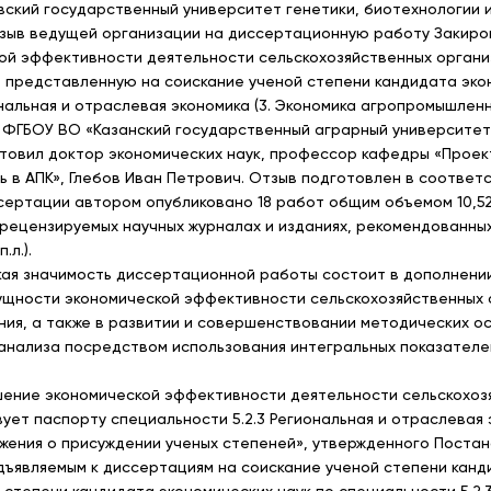
ский государственный университет генетики, биотехнологии и
зыв ведущей организации на диссертационную работу Закиро
ой эффективности деятельности сельскохозяйственных органи
, представленную на соискание ученой степени кандидата эко
ональная и отраслевая экономика (3. Экономика агропромышлен
 ФГБОУ ВО «Казанский государственный аграрный университет
товил доктор экономических наук, профессор кафедры «Прое
ь в АПК», Глебов Иван Петрович. Отзыв подготовлен в соответ
ертации автором опубликовано 18 работ общим объемом 10,52 п.л
 рецензируемых научных журналах и изданиях, рекомендованных 
.л.).
ая значимость диссертационной работы состоит в дополнении
ущности экономической эффективности сельскохозяйственных 
ния, а также в развитии и совершенствовании методических о
анализа посредством использования интегральных показател
ышение экономической эффективности деятельности сельскохоз
ет паспорту специальности 5.2.3 Региональная и отраслевая 
оложения о присуждении ученых степеней», утвержденного Пост
едъявляемым к диссертациям на соискание ученой степени канд