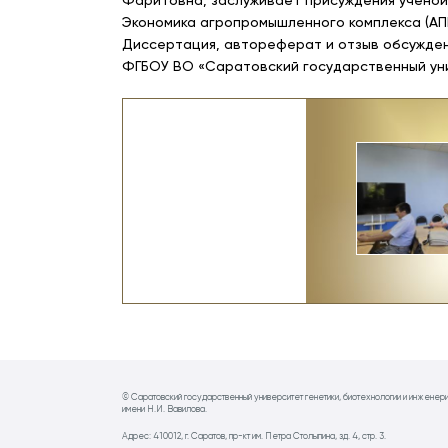
Фаритовна, заслуживает присуждения ученой 
Экономика агропромышленного комплекса (АПК
Диссертация, автореферат и отзыв обсужден
ФГБОУ ВО «Саратовский государственный унив
© Саратовский государственный университет генетики, биотехнологии и инженер
имени Н.И. Вавилова.
Адрес: 410012, г. Саратов, пр-кт им. Петра Столыпина, зд. 4, стр. 3.