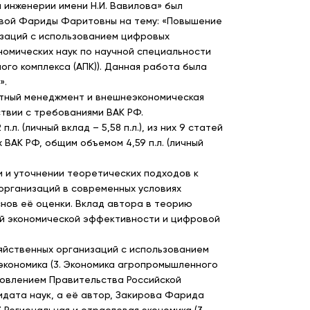
 инженерии имени Н.И. Вавилова» был
вой Фариды Фаритовны на тему: «Повышение
заций с использованием цифровых
номических наук по научной специальности
ного комплекса (АПК)). Данная работа была
».
ктный менеджмент и внешнеэкономическая
ствии с требованиями ВАК РФ.
. (личный вклад – 5,58 п.л.), из них 9 статей
ВАК РФ, общим объемом 4,59 п.л. (личный
 и уточнении теоретических подходов к
организаций в современных условиях
снов её оценки. Вклад автора в теорию
ей экономической эффективности и цифровой
яйственных организаций с использованием
экономика (3. Экономика агропромышленного
ановлением Правительства Российской
идата наук, а её автор, Закирова Фарида