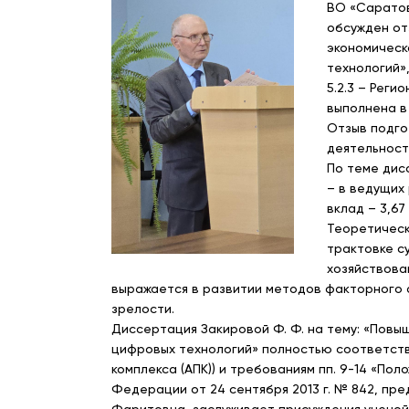
ВО «Саратов
обсужден от
экономическ
технологий»
5.2.3 – Реги
выполнена в
Отзыв подго
деятельност
По теме дисс
– в ведущих
вклад – 3,67 п
Теоретическ
трактовке с
хозяйствова
выражается в развитии методов факторного 
зрелости.
Диссертация Закировой Ф. Ф. на тему: «Пов
цифровых технологий» полностью соответству
комплекса (АПК)) и требованиям пп. 9-14 «П
Федерации от 24 сентября 2013 г. № 842, пр