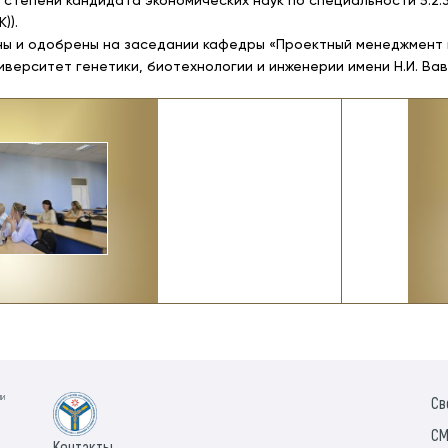
степени кандидата экономических наук по специальности 5.2.3
)).
ы и одобрены на заседании кафедры «Проектный менеджмент 
ерситет генетики, биотехнологии и инженерии имени Н.И. Вав
ии
Св
СМ
Контакты