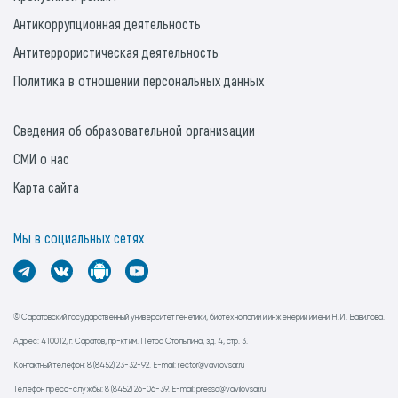
Антикоррупционная деятельность
Антитеррористическая деятельность
Политика в отношении персональных данных
Сведения об образовательной организации
СМИ о нас
Карта сайта
Мы в социальных сетях
© Саратовский государственный университет генетики, биотехнологии и инженерии имени Н.И. Вавилова.
Адрес: 410012, г. Саратов, пр-кт им. Петра Столыпина, зд. 4, стр. 3.
Контактный телефон: 8 (8452) 23-32-92. E-mail: rector@vavilovsar.ru
Телефон пресс-службы: 8 (8452) 26-06-39. E-mail: pressa@vavilovsar.ru