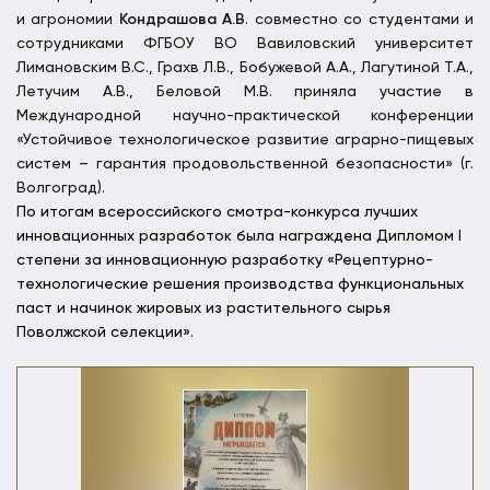
и агрономии
Кондрашова А.В
. совместно со студентами и
сотрудниками ФГБОУ ВО Вавиловский университет
Лимановским В.С., Грахв Л.В., Бобужевой А.А., Лагутиной Т.А.,
Летучим А.В., Беловой М.В. приняла участие в
Международной научно-практической конференции
«Устойчивое технологическое развитие аграрно-пищевых
систем – гарантия продовольственной безопасности» (г.
Волгоград).
По итогам всероссийского смотра-конкурса лучших
инновационных разработок была награждена Дипломом I
степени за инновационную разработку «Рецептурно-
технологические решения производства функциональных
паст и начинок жировых из растительного сырья
Поволжской селекции».