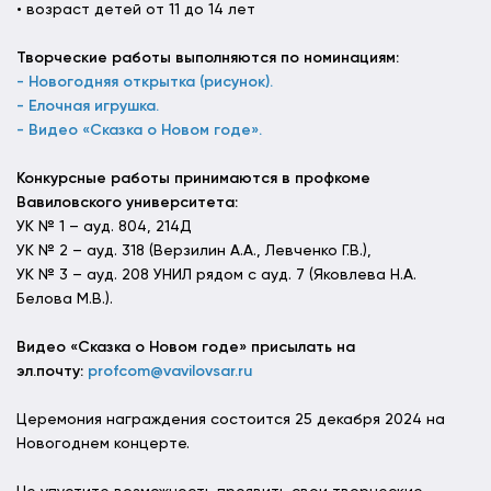
• возраст детей от 11 до 14 лет
Творческие работы выполняются по номинациям:
- Новогодняя открытка (рисунок).
- Елочная игрушка.
- Видео «Сказка о Новом годе».
Конкурсные работы принимаются в профкоме
Вавиловского университета:
УК № 1 – ауд. 804, 214Д
УК № 2 – ауд. 318 (Верзилин А.А., Левченко Г.В.),
УК № 3 – ауд. 208 УНИЛ рядом с ауд. 7 (Яковлева Н.А.
Белова М.В.).
Видео «Сказка о Новом годе» присылать на
эл.почту:
profcom@vavilovsar.ru
Церемония награждения состоится 25 декабря 2024 на
Новогоднем концерте.