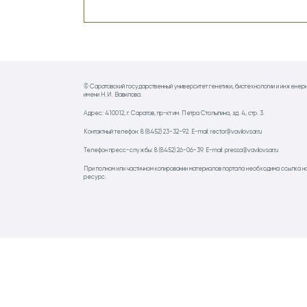
© Саратовский государственный университет генетики, биотехнологии и инженер
имени Н.И. Вавилова.
Адрес: 410012, г. Саратов, пр-кт им. Петра Столыпина, зд. 4, стр. 3.
Контактный телефон: 8 (8452) 23-32-92. E-mail: rector@vavilovsar.ru
Телефон пресс-службы: 8 (8452) 26-06-39. E-mail: pressa@vavilovsar.ru
При полном или частичном копировании материалов портала необходима ссылка н
ресурс.