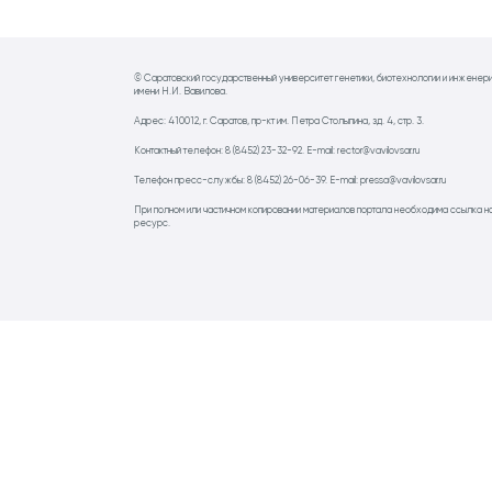
© Саратовский государственный университет генетики, биотехнологии и инженер
имени Н.И. Вавилова.
Адрес: 410012, г. Саратов, пр-кт им. Петра Столыпина, зд. 4, стр. 3.
Контактный телефон: 8 (8452) 23-32-92. E-mail: rector@vavilovsar.ru
Телефон пресс-службы: 8 (8452) 26-06-39. E-mail: pressa@vavilovsar.ru
При полном или частичном копировании материалов портала необходима ссылка н
ресурс.