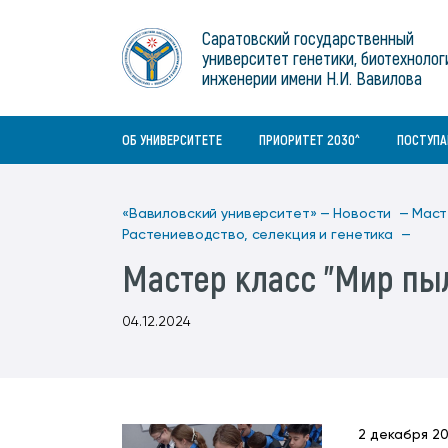
Институты
связям с общественностью
информационного центра
Геральдическая символика
Конференции Вавиловского
Саратовский государственный
Военный учебный центр
Отдел по социальной работе
Нормативные и справочно-
About Saratov
университет генетики, биотехнолог
Информационный блок
университета
Среднее профессиональное
информационные документы
Материально-технические условия
Объединенный совет обучающихся
инженерии имени Н.И. Вавилова
образование
About University
История университета
Научно-технический совет
для ОВЗ и инвалидов
Бакалавриат/специалитет
Contacts
ОБ УНИВЕРСИТЕТЕ
ПРИОРИТЕТ 2030^
ПОСТУП
«Вавиловский университет» —
Новости —
Маст
Растениеводство, селекция и генетика —
Мастер класс "Мир пы
04.12.2024
2 декабря 2