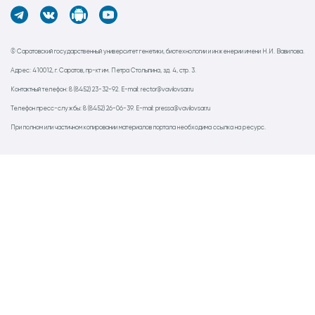
© Саратовский государственный университет генетики, биотехнологии и инженерии имени Н.И. Вавилова.
Адрес: 410012, г. Саратов, пр-кт им. Петра Столыпина, зд. 4, стр. 3.
Контактный телефон: 8 (8452) 23-32-92. E-mail: rector@vavilovsar.ru
Телефон пресс-службы: 8 (8452) 26-06-39. E-mail: pressa@vavilovsar.ru
При полном или частичном копировании материалов портала необходима ссылка на ресурс.