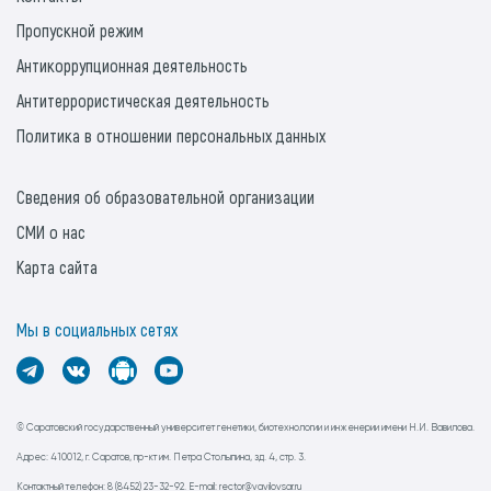
Пропускной режим
Антикоррупционная деятельность
Антитеррористическая деятельность
Политика в отношении персональных данных
Сведения об образовательной организации
СМИ о нас
Карта сайта
Мы в социальных сетях
© Саратовский государственный университет генетики, биотехнологии и инженерии имени Н.И. Вавилова.
Адрес: 410012, г. Саратов, пр-кт им. Петра Столыпина, зд. 4, стр. 3.
Контактный телефон: 8 (8452) 23-32-92. E-mail: rector@vavilovsar.ru