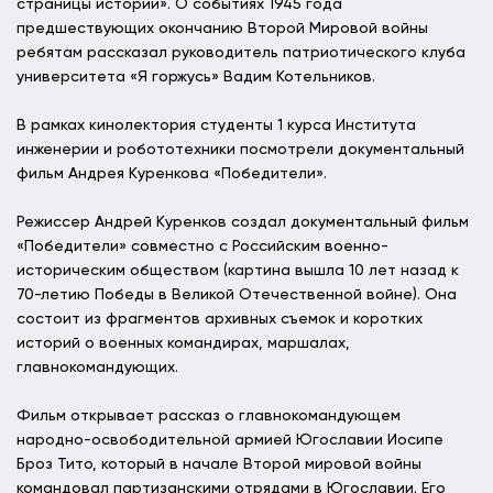
страницы истории». О событиях 1945 года
предшествующих окончанию Второй Мировой войны
ребятам рассказал руководитель патриотического клуба
университета «Я горжусь» Вадим Котельников.
В рамках кинолектория студенты 1 курса Института
инженерии и робототехники посмотрели документальный
фильм Андрея Куренкова «Победители».
Режиссер Андрей Куренков создал документальный фильм
«Победители» совместно с Российским военно-
историческим обществом (картина вышла 10 лет назад к
70-летию Победы в Великой Отечественной войне). Она
состоит из фрагментов архивных съемок и коротких
историй о военных командирах, маршалах,
главнокомандующих.
Фильм открывает рассказ о главнокомандующем
народно-освободительной армией Югославии Иосипе
Броз Тито, который в начале Второй мировой войны
командовал партизанскими отрядами в Югославии. Его