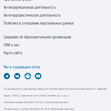
Антикоррупционная деятельность
Антитеррористическая деятельность
Политика в отношении персональных данных
Сведения об образовательной организации
СМИ о нас
Карта сайта
Мы в социальных сетях
© Саратовский государственный университет генетики, биотехнологии и инженерии имени Н.И. Вавилова.
Адрес: 410012, г. Саратов, пр-кт им. Петра Столыпина, зд. 4, стр. 3.
Контактный телефон: 8 (8452) 23-32-92. E-mail: rector@vavilovsar.ru
Телефон пресс-службы: 8 (8452) 26-06-39. E-mail: pressa@vavilovsar.ru