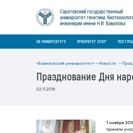
Институты
связям с общественностью
информационного центра
Геральдическая символика
Конференции Вавиловского
Саратовский государственный
Военный учебный центр
Отдел по социальной работе
Нормативные и справочно-
About Saratov
университет генетики, биотехнолог
Информационный блок
университета
Среднее профессиональное
информационные документы
Материально-технические условия
Объединенный совет обучающихся
инженерии имени Н.И. Вавилова
образование
About University
История университета
Научно-технический совет
для ОВЗ и инвалидов
Бакалавриат/специалитет
Contacts
ОБ УНИВЕРСИТЕТЕ
ПРИОРИТЕТ 2030^
ПОСТУП
«Вавиловский университет» —
Новости —
Праз
Празднование Дня нар
02.11.2018
1 ноября 201
приняли уча