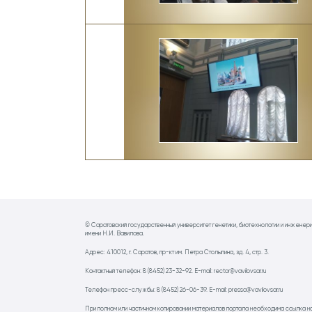
© Саратовский государственный университет генетики, биотехнологии и инженер
имени Н.И. Вавилова.
Адрес: 410012, г. Саратов, пр-кт им. Петра Столыпина, зд. 4, стр. 3.
Контактный телефон: 8 (8452) 23-32-92. E-mail: rector@vavilovsar.ru
Телефон пресс-службы: 8 (8452) 26-06-39. E-mail: pressa@vavilovsar.ru
При полном или частичном копировании материалов портала необходима ссылка н