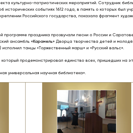
оекта культурно-патриотических мероприятий. Сотрудник биб
об исторических событиях 1612 года, в память о которых был у
укреплении Российского государства, показала фрагмент худож
ой программе праздника прозвучали песни о России и Саратов
ский ансамбль
«Карамель»
Дворца творчества детей и молодёж
) исполнил танцы «Торжественный марш» и «Русский вальс».
который продемонстрировал единство всех, пришедших на эт
ная универсальная научная библиотека».