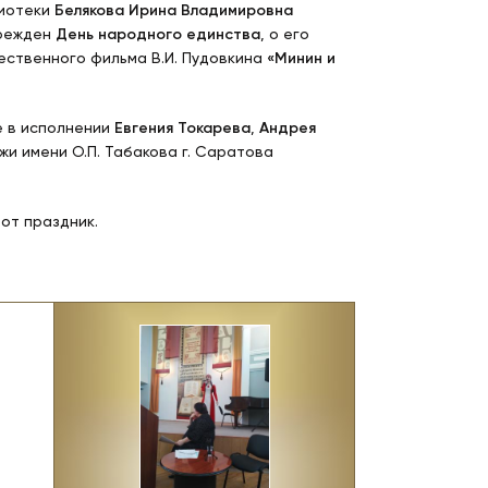
лиотеки
Белякова Ирина Владимировна
чрежден
День народного единства
, о его
ественного фильма В.И. Пудовкина
«Минин и
е в исполнении
Евгения Токарева
,
Андрея
и имени О.П. Табакова г. Саратова
от праздник.