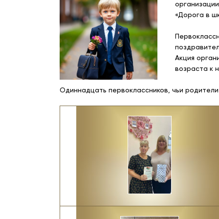
организации
«Дорога в шк
Первоклассн
поздравител
Акция орган
возраста к 
Одиннадцать первоклассников, чьи родители