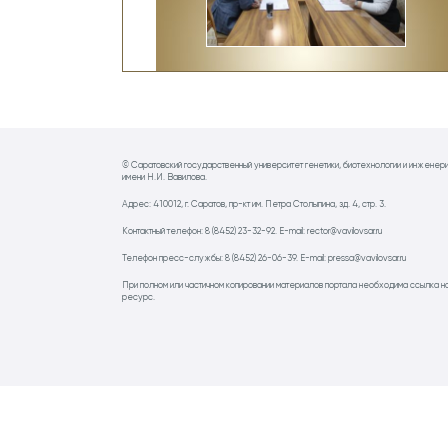
© Саратовский государственный университет генетики, биотехнологии и инженер
имени Н.И. Вавилова.
Адрес: 410012, г. Саратов, пр-кт им. Петра Столыпина, зд. 4, стр. 3.
Контактный телефон: 8 (8452) 23-32-92. E-mail: rector@vavilovsar.ru
Телефон пресс-службы: 8 (8452) 26-06-39. E-mail: pressa@vavilovsar.ru
При полном или частичном копировании материалов портала необходима ссылка н
ресурс.