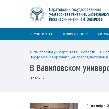
Институты
связям с общественностью
информационного центра
Геральдическая символика
Конференции Вавиловского
Саратовский государственный
Военный учебный центр
Отдел по социальной работе
Нормативные и справочно-
About Saratov
университет генетики, биотехнолог
Информационный блок
университета
Среднее профессиональное
информационные документы
Материально-технические условия
Объединенный совет обучающихся
инженерии имени Н.И. Вавилова
образование
About University
История университета
Научно-технический совет
для ОВЗ и инвалидов
Бакалавриат/специалитет
Contacts
ОБ УНИВЕРСИТЕТЕ
ПРИОРИТЕТ 2030^
ПОСТУП
«Вавиловский университет» —
Новости —
В Ва
Профсоюзная организация преподавателей и
В Вавиловском универ
02.12.2025
1 декабря 