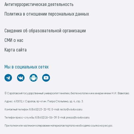
Антитеррористическая деятельность
Политика в отношении персональных данных
Сведения об образовательной организации
СМИ о нас
Карта сайта
Мы в социальных сетях
© Саратовский государственный университет генетики, биотехнологии и инженерии имени Н.И. Вавилова.
Адрес: 410012, г. Саратов, пр-кт им. Петра Столыпина, зд. 4, стр. 3.
Контактный телефон: 8 (8452) 23-32-92. E-mail: rector@vavilovsar.ru
Телефон пресс-службы: 8 (8452) 26-06-39. E-mail: pressa@vavilovsar.ru
При полном или частичном копировании материалов портала необходима ссылка на ресурс.