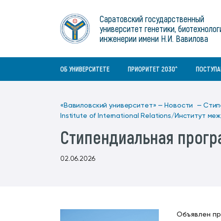
Институты
связям с общественностью
информационного центра
Геральдическая символика
Конференции Вавиловского
Саратовский государственный
Военный учебный центр
Отдел по социальной работе
Нормативные и справочно-
About Saratov
университет генетики, биотехнолог
Информационный блок
университета
Среднее профессиональное
информационные документы
Материально-технические условия
Объединенный совет обучающихся
инженерии имени Н.И. Вавилова
образование
About University
История университета
Научно-технический совет
для ОВЗ и инвалидов
Бакалавриат/специалитет
Contacts
ОБ УНИВЕРСИТЕТЕ
ПРИОРИТЕТ 2030^
ПОСТУП
«Вавиловский университет» —
Новости —
Стип
Institute of International Relations/Институт 
Стипендиальная прогр
02.06.2026
Объявлен пр