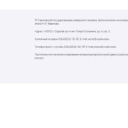
© Саратовский государственный университет генетики, биотехнологии и инженер
имени Н.И. Вавилова.
Адрес: 410012, г. Саратов, пр-кт им. Петра Столыпина, зд. 4, стр. 3.
Контактный телефон: 8 (8452) 23-32-92. E-mail: rector@vavilovsar.ru
Телефон пресс-службы: 8 (8452) 26-06-39. E-mail: pressa@vavilovsar.ru
При полном или частичном копировании материалов портала необходима ссылка н
ресурс.