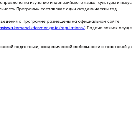
аправлена на изучение индонезийского языка, культуры и иску
ьность Программы составляет один академический год.
ведения о Программе размещены на официальном сайте:
asiswa.kemendikdasmen.go.id/regulations/
.
Подача заявок осущес
овской подготовки, академической мобильности и грантовой д