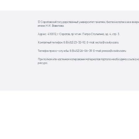
© Саратовский государственный университет генетики, биотехнологии и инженер
имени Н.И. Вавилова.
Адрес: 410012, г. Саратов, пр-кт им. Петра Столыпина, зд. 4, стр. 3.
Контактный телефон: 8 (8452) 23-32-92. E-mail: rector@vavilovsar.ru
Телефон пресс-службы: 8 (8452) 26-06-39. E-mail: pressa@vavilovsar.ru
При полном или частичном копировании материалов портала необходима ссылка н
ресурс.