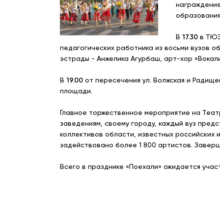
награждение
образования
В
17.30
в ТЮЗ
педагогических работника из восьми вузов об
эстрады - Анжелика Агурбаш, арт-хор «Вокал
В
19.00
от пересечения ул. Волжская и Радище
площади.
Главное торжественное мероприятие на Теа
заведениям, своему городу, каждый вуз пред
коллективов области, известных российских и
задействовано более 1 800 артистов. Завер
Всего в празднике «Поехали» ожидается уча