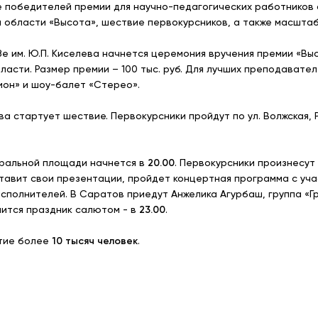
 победителей премии для научно-педагогических работников
 области «Высота», шествие первокурсников, а также масшта
е им. Ю.П. Киселева начнется церемония вручения премии «Выс
ласти. Размер премии – 100 тыс. руб. Для лучших преподавате
ион» и шоу-балет «Стерео».
ва стартует шествие. Первокурсники пройдут по ул. Волжская,
тральной площади начнется в
20.00
. Первокурсники произнесут
ставит свои презентации, пройдет концертная программа с уч
сполнителей. В Саратов приедут Анжелика Агурбаш, группа «Гр
шится праздник салютом - в
23.00
.
стие более
10 тысяч человек
.