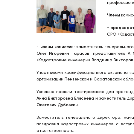
профессиона
Члены комис
- председат
СРО «Кадас
- члены комиссии:
заместитель генерального
Олег Игоревич Тарасов
, представитель А
«Кадастровые инженеры»
Владимир Викторов
Участниками квалификационного экзамена я
организаций Пензенской и Саратовской обла
Успешно прошли тестирование два претенде
Анна Викторовна Елисеева
и заместитель ди
Олегович Дубовкин
.
Заместитель генерального директора, нач
поздравил кадастровых инженеров с вступ
ответственность.