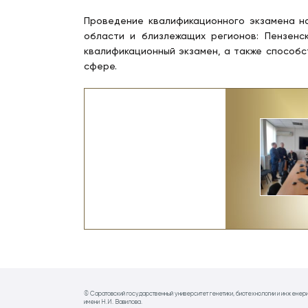
Проведение квалификационного экзамена н
области и близлежащих регионов: Пензенс
квалификационный экзамен, а также способ
сфере.
© Саратовский государственный университет генетики, биотехнологии и инженер
имени Н.И. Вавилова.