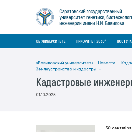
Институты
связям с общественностью
информационного центра
Геральдическая символика
Конференции Вавиловского
Саратовский государственный
Военный учебный центр
Отдел по социальной работе
Нормативные и справочно-
About Saratov
университет генетики, биотехнолог
Информационный блок
университета
Среднее профессиональное
информационные документы
Материально-технические условия
Объединенный совет обучающихся
инженерии имени Н.И. Вавилова
образование
About University
История университета
Научно-технический совет
для ОВЗ и инвалидов
Бакалавриат/специалитет
Contacts
ОБ УНИВЕРСИТЕТЕ
ПРИОРИТЕТ 2030^
ПОСТУП
«Вавиловский университет» —
Новости —
Када
Землеустройство и кадастры —
Кадастровые инженер
01.10.2025
30 сентября