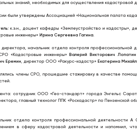
льных знаний, необходимых для осуществления кадастровой д
сии были утверждены Ассоциацией «Национальная палата када
ель:
к.э.н., доцент кафедры «Землеустройство и кадастры», 
тровые инженеры»
Ирина Сергеевна Гагина.
 директора, начальник отдела контроля профессиональной 
 СРО «Кадастровые инженеры»
Валерий Викторович Лопатин
ич Еремин
, директор ООО «Ракурс-кадастр»
Екатерина Михайл
влялись члены СРО, прошедшие стажировку в качестве помощ
стей.
нта: сотрудник ООО «Гео-стандарт» города Энгельс Сарат
ректора, главный технолог ППК «Роскадастр» по Пензенской об
альник отдела контроля профессиональной деятельности А
лением в сферу кадастровой деятельности и напомнил, что