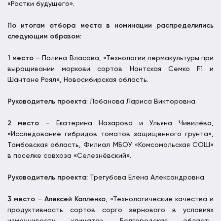
«Ростки будущего».
По итогам отбора места в номинации распределились
следующим образом:
1 место
– Полина Власова, «Технологии пермакультуры при
выращивании моркови сортов Нантская Семко F1 и
Шантане Роял», Новосибирская область.
Руководитель проекта
: Лобанова Лариса Викторовна.
2 место
– Екатерина Назарова и Ульяна Чивилёва,
«Исследование гибридов томатов защищенного грунта»,
Тамбовская область, Филиал МБОУ «Комсомольская СОШ»
в поселке совхоза «Селезнёвский».
Руководитель проекта:
Трегубова Елена Александровна.
3 место
–
Алексей Капленко
, «Технологические качества и
продуктивность сортов сорго зернового в условиях
изменчивости климата», Белгородская область,