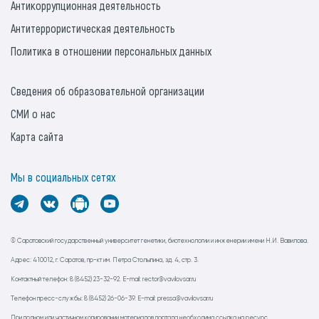
Антикоррупционная деятельность
Антитеррористическая деятельность
Политика в отношении персональных данных
Сведения об образовательной организации
СМИ о нас
Карта сайта
Мы в социальных сетях
© Саратовский государственный университет генетики, биотехнологии и инженерии имени Н.И. Вавилова.
Адрес: 410012, г. Саратов, пр-кт им. Петра Столыпина, зд. 4, стр. 3.
Контактный телефон: 8 (8452) 23-32-92. E-mail: rector@vavilovsar.ru
Телефон пресс-службы: 8 (8452) 26-06-39. E-mail: pressa@vavilovsar.ru
При полном или частичном копировании материалов портала необходима ссылка на ресурс.