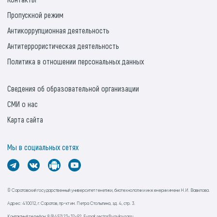
Пропускной режим
Антикоррупционная деятельность
Антитеррористическая деятельность
Политика в отношении персональных данных
Сведения об образовательной организации
СМИ о нас
Карта сайта
Мы в социальных сетях
© Саратовский государственный университет генетики, биотехнологии и инженерии имени Н.И. Вавилова.
Адрес: 410012, г. Саратов, пр-кт им. Петра Столыпина, зд. 4, стр. 3.
Контактный телефон: 8 (8452) 23-32-92. E-mail: rector@vavilovsar.ru