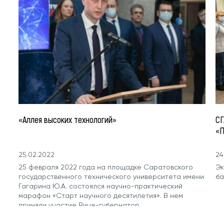
«Аллея высоких технологий»
СГ
«П
25.02.2022
24
25 февраля 2022 года на площадке Саратовского
Эк
государственного технического университета имени
ба
Гагарина Ю.А. состоялся научно-практический
марафон «Старт научного десятилетия». В нем
приняли участие Вице-губернатор...