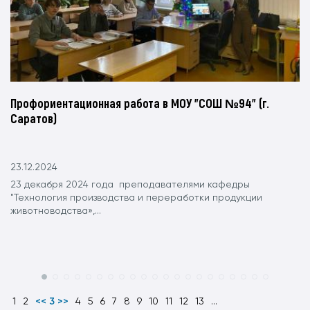
Профориентационная работа в МОУ "СОШ №94" (г.
Саратов)
23.12.2024
23 декабря 2024 года преподавателями кафедры
"Технология производства и переработки продукции
животноводства»,...
1
2
<< 3 >>
4
5
6
7
8
9
10
11
12
13
...