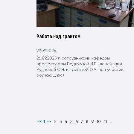
Работа над грантом
29.09.2025
26.09.2025 г. сотрудниками кафедры
профессором Поддубной И.В., доцентами
Рудневой О.Н. и Гуркиной О.А. при участии
обучающихся...
<< 1 >>
2
3
4
5
6
7
8
9
10
11
...