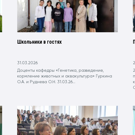
Школьники в гостях
31.03.2026
2
Доценты кафедры «Генетика, разведение,
2
кормление животных и аквакультура» Гуркина
О.А. и Руднева О.Н. 31.03.26...
С