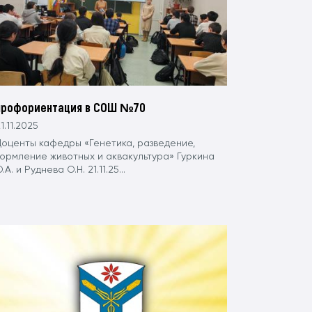
профориентация в СОШ №70
1.11.2025
Доценты кафедры «Генетика, разведение,
кормление животных и аквакультура» Гуркина
.А. и Руднева О.Н. 21.11.25...