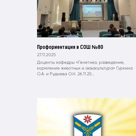
Профориентация в СОШ №80
27.11.2025
Доценты кафедры «Генетика, разведение,
кормление животных и аквакультура» Гуркина
О.А. и Руднева О.Н. 26.11.25...