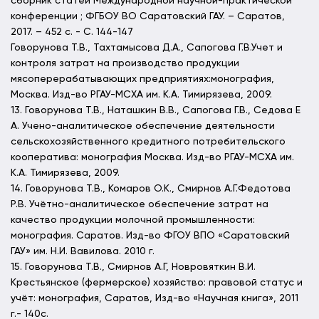
сборник статей Международной научной-практической
конференции ; ФГБОУ ВО Саратовский ГАУ. – Саратов,
2017. – 452 с. - С. 144-147
Говорунова Т.В., Тахтамысова Д.А., Сапогова Г.В.Учет и
контроля затрат на производство продукции
мясоперерабатывающих предприятиях:монография,
Москва. Изд-во РГАУ-МСХА им. К.А. Тимирязева, 2009.
13. Говорунова Т.В., Наташкин В.В., Сапогова Г.В., Седова Е
А. Учено-аналитическое обеспечение деятельности
сельскохозяйственного кредитного потребительского
кооператива: монография Москва. Изд-во РГАУ-МСХА им.
К.А. Тимирязева, 2009.
14. Говорунова Т.В., Комаров О.К., Смирнов А.Г.Федотова
Р.В. Учётно-аналитическое обеспечение затрат на
качество продукции молочной промышленности:
монография. Саратов. Изд-во ФГОУ ВПО «Саратовский
ГАУ» им. Н.И. Вавилова. 2010 г.
15. Говорунова Т.В., Смирнов А.Г, Новровяткин В.И.
Крестьянское (фермерское) хозяйство: правовой статус и
учёт: монография, Саратов, Изд-во «Научная книга», 2011
г.- 140с.