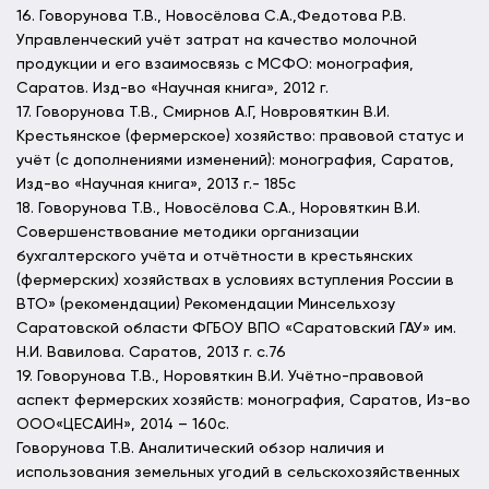
16. Говорунова Т.В., Новосёлова С.А.,Федотова Р.В.
Управленческий учёт затрат на качество молочной
продукции и его взаимосвязь с МСФО: монография,
Саратов. Изд-во «Научная книга», 2012 г.
17. Говорунова Т.В., Смирнов А.Г, Новровяткин В.И.
Крестьянское (фермерское) хозяйство: правовой статус и
учёт (с дополнениями изменений): монография, Саратов,
Изд-во «Научная книга», 2013 г.- 185с
18. Говорунова Т.В., Новосёлова С.А., Норовяткин В.И.
Совершенствование методики организации
бухгалтерского учёта и отчётности в крестьянских
(фермерских) хозяйствах в условиях вступления России в
ВТО» (рекомендации) Рекомендации Минсельхозу
Саратовской области ФГБОУ ВПО «Саратовский ГАУ» им.
Н.И. Вавилова. Саратов, 2013 г. с.76
19. Говорунова Т.В., Норовяткин В.И. Учётно-правовой
аспект фермерских хозяйств: монография, Саратов, Из-во
ООО«ЦЕСАИН», 2014 – 160с.
Говорунова Т.В. Аналитический обзор наличия и
использования земельных угодий в сельскохозяйственных