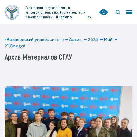
Саратовский государственный
университет генетики, биотехнологии и
инженерии имени Н.И. Вавилова
12+
«Вавиловский университет» —
Архив —
2025 —
Май —
21(Среда) —
Архив Материалов СГАУ