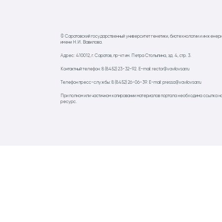
© Саратовский государственный университет генетики, биотехнологии и инженер
имени Н.И. Вавилова.
Адрес: 410012, г. Саратов, пр-кт им. Петра Столыпина, зд. 4, стр. 3.
Контактный телефон: 8 (8452) 23-32-92. E-mail: rector@vavilovsar.ru
Телефон пресс-службы: 8 (8452) 26-06-39. E-mail: pressa@vavilovsar.ru
При полном или частичном копировании материалов портала необходима ссылка н
ресурс.