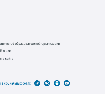
ыпускников СГАУ 2021 г. занять вакантные
должности преподавателей по направлениям
одготовки 08.00.00 "Техника и технологии
троительства", 23.00.00 "Техника и технологии
наземного транспорта"
едения об образовательной организации
И о нас
рта сайта
 в социальных сетях