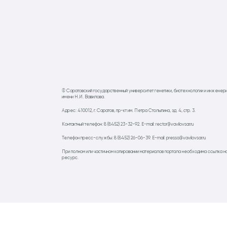
© Саратовский государственный университет генетики, биотехнологии и инженер
имени Н.И. Вавилова.
Адрес: 410012, г. Саратов, пр-кт им. Петра Столыпина, зд. 4, стр. 3.
Контактный телефон: 8 (8452) 23-32-92. E-mail: rector@vavilovsar.ru
Телефон пресс-службы: 8 (8452) 26-06-39. E-mail: pressa@vavilovsar.ru
При полном или частичном копировании материалов портала необходима ссылка н
ресурс.