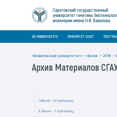
Институты
связям с общественностью
информационного центра
Геральдическая символика
Конференции Вавиловского
Саратовский государственный
Военный учебный центр
Отдел по социальной работе
Нормативные и справочно-
About Saratov
университет генетики, биотехнолог
Информационный блок
университета
Среднее профессиональное
информационные документы
Материально-технические условия
Объединенный совет обучающихся
инженерии имени Н.И. Вавилова
образование
About University
История университета
Научно-технический совет
для ОВЗ и инвалидов
Бакалавриат/специалитет
Contacts
ОБ УНИВЕРСИТЕТЕ
ПРИОРИТЕТ 2030^
ПОСТУП
«Вавиловский университет» —
Архив —
2018 —
Архив Материалов СГА
1 Июня - 6 публикац.
3 Июня - 1 публикац.