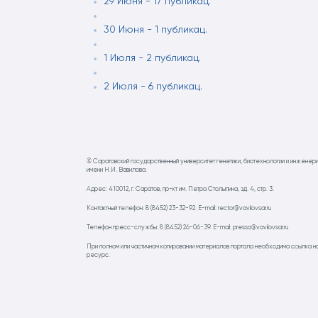
29 Июня - 17 публикац.
30 Июня - 1 публикац.
1 Июля - 2 публикац.
2 Июля - 6 публикац.
© Саратовский государственный университет генетики, биотехнологии и инженер
имени Н.И. Вавилова.
Адрес: 410012, г. Саратов, пр-кт им. Петра Столыпина, зд. 4, стр. 3.
Контактный телефон: 8 (8452) 23-32-92. E-mail: rector@vavilovsar.ru
Телефон пресс-службы: 8 (8452) 26-06-39. E-mail: pressa@vavilovsar.ru
При полном или частичном копировании материалов портала необходима ссылка н
ресурс.