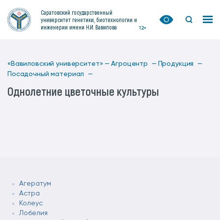
Саратовский государственный
университет генетики, биотехнологии и
инженерии имени Н.И. Вавилова
12+
«Вавиловский университет» —
Агроцентр —
Продукция —
Посадочный материал —
Однолетние цветочные культуры
Агератум
Астра
Колеус
Лобелия