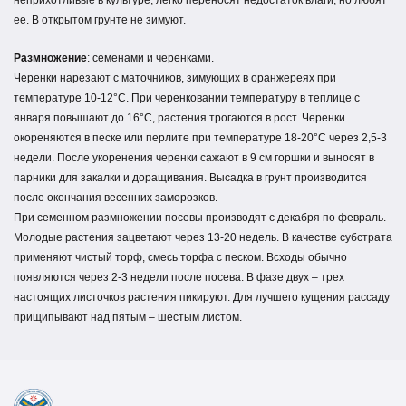
неприхотливые в культуре, легко переносят недостаток влаги, но любят
ее. В открытом грунте не зимуют.
Размножение
: семенами и черенками.
Черенки нарезают с маточников, зимующих в оранжереях при
температуре 10-12°С. При черенковании температуру в теплице с
января повышают до 16°С, растения трогаются в рост. Черенки
окореняются в песке или перлите при температуре 18-20°С через 2,5-3
недели. После укоренения черенки сажают в 9 см горшки и выносят в
парники для закалки и доращивания. Высадка в грунт производится
после окончания весенних заморозков.
При семенном размножении посевы производят с декабря по февраль.
Молодые растения зацветают через 13-20 недель. В качестве субстрата
применяют чистый торф, смесь торфа с песком. Всходы обычно
появляются через 2-3 недели после посева. В фазе двух – трех
настоящих листочков растения пикируют. Для лучшего кущения рассаду
прищипывают над пятым – шестым листом.