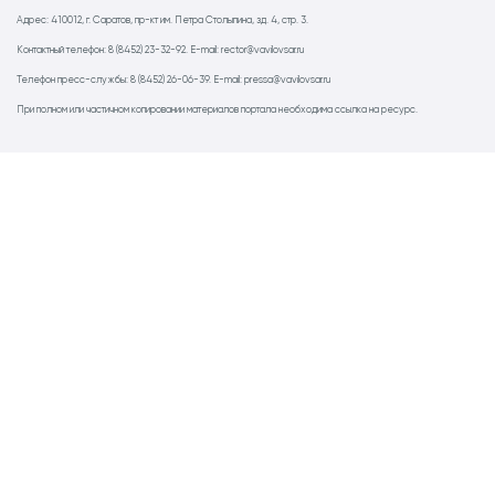
Адрес: 410012, г. Саратов, пр-кт им. Петра Столыпина, зд. 4, стр. 3.
Контактный телефон: 8 (8452) 23-32-92. E-mail: rector@vavilovsar.ru
Телефон пресс-службы: 8 (8452) 26-06-39. E-mail: pressa@vavilovsar.ru
При полном или частичном копировании материалов портала необходима ссылка на ресурс.