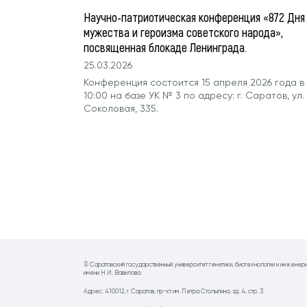
Научно-патриотическая конференция «872 Дня
мужества и героизма советского народа»,
посвященная блокаде Ленинграда.
25.03.2026
Конференция состоится 15 апреля 2026 года в
10:00 на базе УК № 3 по адресу: г. Саратов, ул.
Соколовая, 335.
© Саратовский государственный университет генетики, биотехнологии и инженер
имени Н.И. Вавилова.
Адрес: 410012, г. Саратов, пр-кт им. Петра Столыпина, зд. 4, стр. 3.