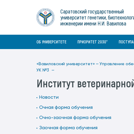
Институты
связям с общественностью
информационного центра
Геральдическая символика
Конференции Вавиловского
Саратовский государственный
Военный учебный центр
Отдел по социальной работе
Нормативные и справочно-
About Saratov
университет генетики, биотехнолог
Информационный блок
университета
Среднее профессиональное
информационные документы
Материально-технические условия
Объединенный совет обучающихся
инженерии имени Н.И. Вавилова
образование
About University
История университета
Научно-технический совет
для ОВЗ и инвалидов
Бакалавриат/специалитет
Contacts
ОБ УНИВЕРСИТЕТЕ
ПРИОРИТЕТ 2030^
ПОСТУП
«Вавиловский университет» —
Управление обе
УК №3 —
Институт ветеринарно
Новости
Очная форма обучения
Очно-заочная форма обучения
Заочная форма обучения