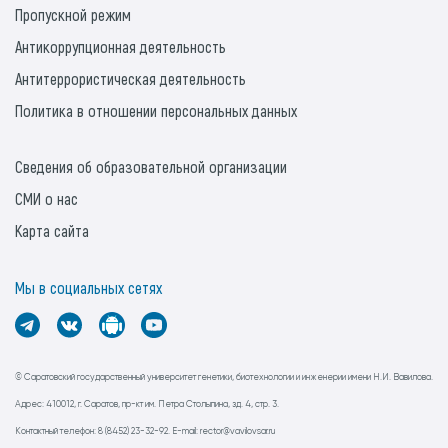
Пропускной режим
Антикоррупционная деятельность
Антитеррористическая деятельность
Политика в отношении персональных данных
Сведения об образовательной организации
СМИ о нас
Карта сайта
Мы в социальных сетях
© Саратовский государственный университет генетики, биотехнологии и инженерии имени Н.И. Вавилова.
Адрес: 410012, г. Саратов, пр-кт им. Петра Столыпина, зд. 4, стр. 3.
Контактный телефон: 8 (8452) 23-32-92. E-mail: rector@vavilovsar.ru