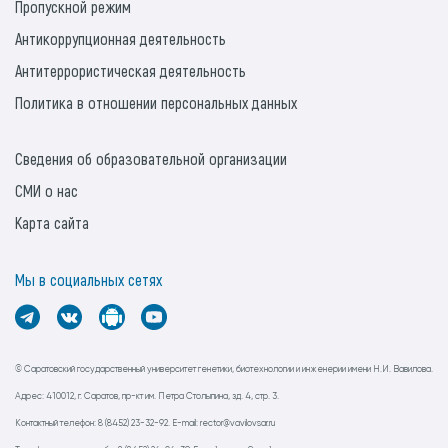
Пропускной режим
Антикоррупционная деятельность
Антитеррористическая деятельность
Политика в отношении персональных данных
Сведения об образовательной организации
СМИ о нас
Карта сайта
Мы в социальных сетях
© Саратовский государственный университет генетики, биотехнологии и инженерии имени Н.И. Вавилова.
Адрес: 410012, г. Саратов, пр-кт им. Петра Столыпина, зд. 4, стр. 3.
Контактный телефон: 8 (8452) 23-32-92. E-mail: rector@vavilovsar.ru