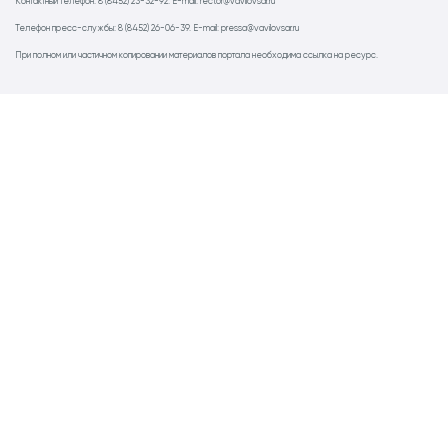
Контактный телефон: 8 (8452) 23-32-92. E-mail: rector@vavilovsar.ru
Телефон пресс-службы: 8 (8452) 26-06-39. E-mail: pressa@vavilovsar.ru
При полном или частичном копировании материалов портала необходима ссылка на ресурс.