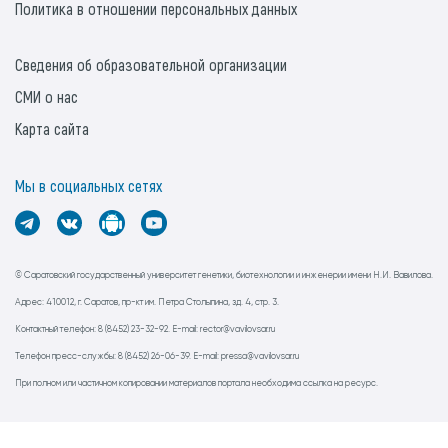
Политика в отношении персональных данных
Сведения об образовательной организации
СМИ о нас
Карта сайта
Мы в социальных сетях
© Саратовский государственный университет генетики, биотехнологии и инженерии имени Н.И. Вавилова.
Адрес: 410012, г. Саратов, пр-кт им. Петра Столыпина, зд. 4, стр. 3.
Контактный телефон: 8 (8452) 23-32-92. E-mail: rector@vavilovsar.ru
Телефон пресс-службы: 8 (8452) 26-06-39. E-mail: pressa@vavilovsar.ru
При полном или частичном копировании материалов портала необходима ссылка на ресурс.