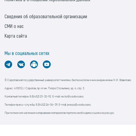
Сведения об образовательной организации
СМИ о нас
Карта сайта
Мы в социальных сетях
© Саратовский государственный университет генетики, биотехнологии и инженерии имени Н.И. Вавилова.
Адрес: 410012, г. Саратов, пр-кт им. Петра Столыпина, зд. 4, стр. 3.
Контактный телефон: 8 (8452) 23-32-92. E-mail: rector@vavilovsar.ru
Телефон пресс-службы: 8 (8452) 26-06-39. E-mail: pressa@vavilovsar.ru
При полном или частичном копировании материалов портала необходима ссылка на ресурс.