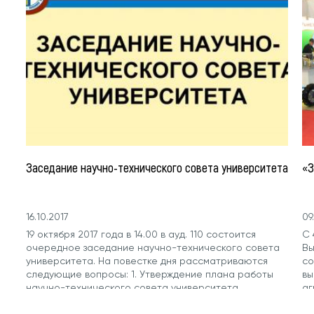
Заседание научно-технического совета университета
«З
16.10.2017
09
19 октября 2017 года в 14.00 в ауд. 110 состоится
С 
очередное заседание научно-технического совета
Вы
университета. На повестке дня рассматриваются
со
следующие вопросы: 1. Утверждение плана работы
вы
научно-технического совета университета...
аг