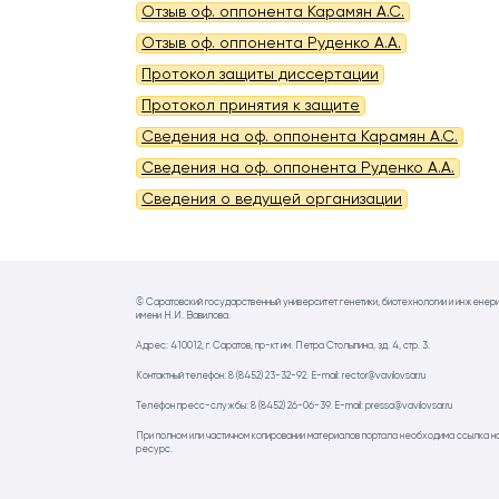
Отзыв оф. оппонента Карамян А.С.
Отзыв оф. оппонента Руденко А.А.
Протокол защиты диссертации
Протокол принятия к защите
Сведения на оф. оппонента Карамян А.С.
Сведения на оф. оппонента Руденко А.А.
Сведения о ведущей организации
© Саратовский государственный университет генетики, биотехнологии и инженер
имени Н.И. Вавилова.
Адрес: 410012, г. Саратов, пр-кт им. Петра Столыпина, зд. 4, стр. 3.
Контактный телефон: 8 (8452) 23-32-92. E-mail: rector@vavilovsar.ru
Телефон пресс-службы: 8 (8452) 26-06-39. E-mail: pressa@vavilovsar.ru
При полном или частичном копировании материалов портала необходима ссылка н
ресурс.