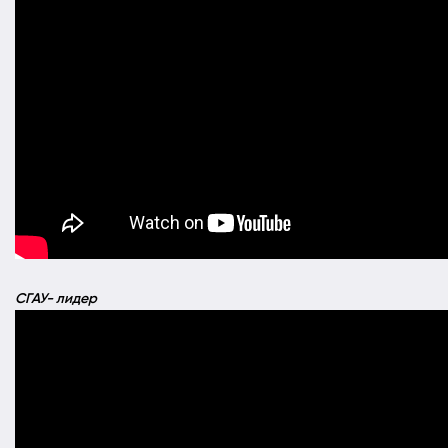
СГАУ- лидер