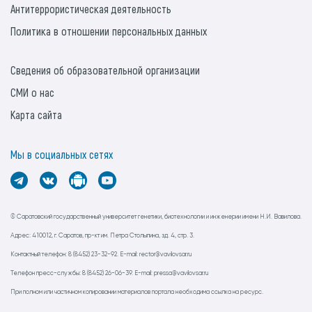
Антитеррористическая деятельность
Политика в отношении персональных данных
Сведения об образовательной организации
СМИ о нас
Карта сайта
Мы в социальных сетях
© Саратовский государственный университет генетики, биотехнологии и инженерии имени Н.И. Вавилова.
Адрес: 410012, г. Саратов, пр-кт им. Петра Столыпина, зд. 4, стр. 3.
Контактный телефон: 8 (8452) 23-32-92. E-mail: rector@vavilovsar.ru
Телефон пресс-службы: 8 (8452) 26-06-39. E-mail: pressa@vavilovsar.ru
При полном или частичном копировании материалов портала необходима ссылка на ресурс.