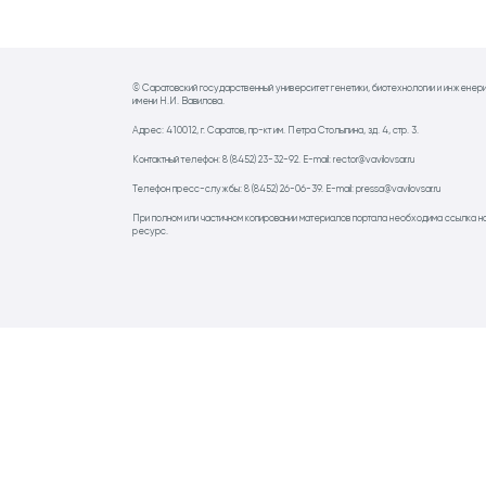
© Саратовский государственный университет генетики, биотехнологии и инженер
имени Н.И. Вавилова.
Адрес: 410012, г. Саратов, пр-кт им. Петра Столыпина, зд. 4, стр. 3.
Контактный телефон: 8 (8452) 23-32-92. E-mail: rector@vavilovsar.ru
Телефон пресс-службы: 8 (8452) 26-06-39. E-mail: pressa@vavilovsar.ru
При полном или частичном копировании материалов портала необходима ссылка н
ресурс.