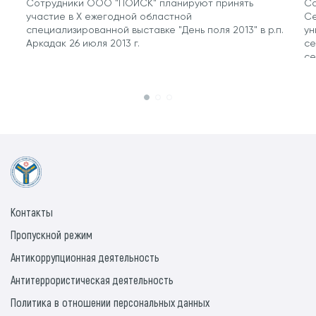
Сотрудники ООО "ПОИСК" планируют принять
Со
участие в Х ежегодной областной
Се
специализированной выставке "День поля 2013" в р.п.
ун
Аркадак 26 июля 2013 г.
се
се
му
Контакты
Пропускной режим
Антикоррупционная деятельность
Антитеррористическая деятельность
Политика в отношении персональных данных