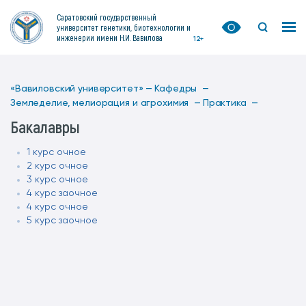
Саратовский государственный
университет генетики, биотехнологии и
инженерии имени Н.И. Вавилова
12+
«Вавиловский университет» —
Кафедры —
Земледелие, мелиорация и агрохимия —
Практика —
Бакалавры
1 курс очное
2 курс очное
3 курс очное
4 курс заочное
4 курс очное
5 курс заочное