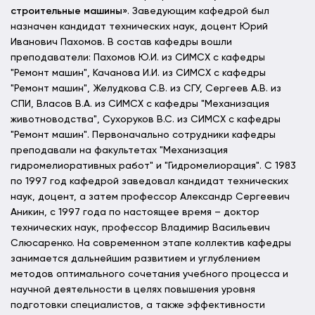
строительные машины»
. Заведующим кафедрой был
назначен кандидат технических наук, доцент Юрий
Иванович Пахомов. В состав кафедры вошли
преподаватели: Пахомов Ю.И. из СИМСХ с кафедры
"Ремонт машин", Качанова И.И. из СИМСХ с кафедры
"Ремонт машин", Желудкова С.В. из СГУ, Сергеев А.В. из
СПИ, Власов В.А. из СИМСХ с кафедры "Механизация
животноводства", Сухоруков В.С. из СИМСХ с кафедры
"Ремонт машин". Первоначально сотрудники кафедры
преподавали на факультетах "Механизация
гидромелиоративных работ" и "Гидромелиорация". С 1983
по 1997 год кафедрой заведовал кандидат технических
наук, доцент, а затем профессор Александр Сергеевич
Аникин, с 1997 года по настоящее время – доктор
технических наук, профессор Владимир Васильевич
Слюсаренко. На современном этапе коллектив кафедры
занимается дальнейшим развитием и углублением
методов оптимального сочетания учебного процесса и
научной деятельности в целях повышения уровня
подготовки специалистов, а также эффективности