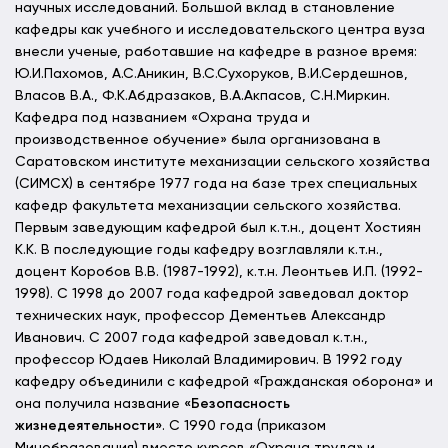
научных исследований. Большой вклад в становление
кафедры как учебного и исследовательского центра вуза
внесли ученые, работавшие на кафедре в разное время:
Ю.И.Пахомов, А.С.Аникин, В.С.Сухоруков, В.И.Сердешнов,
Власов В.А., Ф.К.Абдразаков, В.А.Акпасов, С.Н.Миркин.
Кафедра под названием «Охрана труда и
производственное обучение» была организована в
Саратовском институте механизации сельского хозяйства
(СИМСХ) в сентябре 1977 года на базе трех специальных
кафедр факультета механизации сельского хозяйства.
Первым заведующим кафедрой был к.т.н., доцент Хостиян
К.К. В последующие годы кафедру возглавляли к.т.н.,
доцент Коробов В.В. (1987-1992), к.т.н. Леонтьев И.П. (1992-
1998). С 1998 до 2007 года кафедрой заведовал доктор
технических наук, профессор Дементьев Александр
Иванович. С 2007 года кафедрой заведовал к.т.н.,
профессор Юдаев Николай Владимирович. В 1992 году
кафедру объединили с кафедрой «Гражданская оборона» и
она получила название
«Безопасность
жизнедеятельности»
. С 1990 года (приказом