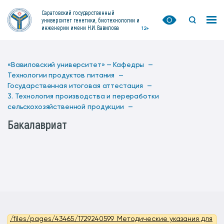
Саратовский государственный
университет генетики, биотехнологии и
инженерии имени Н.И. Вавилова
12+
«Вавиловский университет» —
Кафедры —
Технологии продуктов питания —
Государственная итоговая аттестация —
3. Технология производства и переработки
сельскохозяйственной продукции —
Бакалавриат
/files/pages/43465/1729240599_Методические указания для