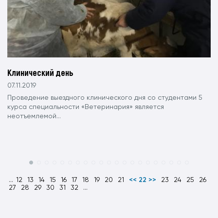
Клинический день
07.11.2019
Проведение выездного клинического дня со студентами 5
курса специальности «Ветеринария» является
неотъемлемой...
...
12
13
14
15
16
17
18
19
20
21
<< 22 >>
23
24
25
26
27
28
29
30
31
32
...